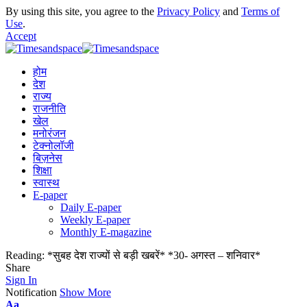
By using this site, you agree to the
Privacy Policy
and
Terms of
Use
.
Accept
होम
देश
राज्य
राजनीति
खेल
मनोरंजन
टेक्नोलॉजी
बिज़नेस
शिक्षा
स्वास्थ
E-paper
Daily E-paper
Weekly E-paper
Monthly E-magazine
Reading:
*सुबह देश राज्यों से बड़ी खबरें* *30- अगस्त – शनिवार*
Share
Sign In
Notification
Show More
Aa