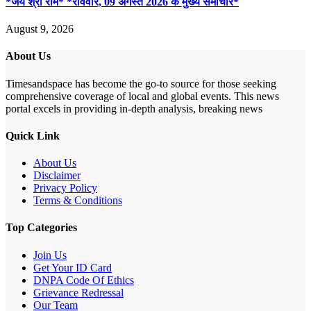
*जय श्री राम* *रविवार, 09 अगस्त 2026 के मुख्य समाचार*
August 9, 2026
About Us
Timesandspace has become the go-to source for those seeking
comprehensive coverage of local and global events. This news
portal excels in providing in-depth analysis, breaking news
Quick Link
About Us
Disclaimer
Privacy Policy
Terms & Conditions
Top Categories
Join Us
Get Your ID Card
DNPA Code Of Ethics
Grievance Redressal
Our Team