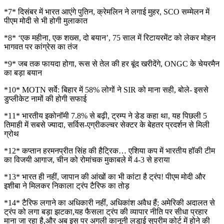
*7* दिसंबर में भारत आएंगे पुतिन, क्रेमलिन ने लगाई मुहर, SCO सम्मेलन में
पीएम मोदी से भी होगी मुलाकात
*8* ‘एक महीना, एक शख्स, दो बयान’, 75 साल में रिटायरमेंट को लेकर मोहन
भागवत पर कांग्रेस का तंज
*9* जब तक फायदा होगा, रूस से तेल की हर बूंद खरीदेंगे, ONGC के चेयरमैन
का बड़ा बयान
*10* MOTN सर्वे: बिहार में 58% लोगों ने SIR को माना सही, बोले- इससे
डुप्लीकेट नामों की होगी सफाई
*11* ​​​​​​​भारतीय इकोनॉमी 7.8% से बढ़ी, ट्रम्प ने डेड कहा था, यह पिछली 5
तिमाही में सबसे ज्यादा, सर्विस-एग्रीकल्चर सेक्टर के बेहतर प्रदर्शन से मिली
ग्रोथ
*12* कप्तान हरमनप्रीत सिंह की हैट्रिक… एशिया कप में भारतीय हॉकी टीम
का विजयी आगाज, चीन को रोमांचक मुकाबले में 4-3 से हराया
*13* भारत ही नहीं, जापान की आंखों का भी कांटा है ट्रंप! पीएम मोदी और
इशीबा ने मिलकर निकाला ट्रंप टैरिफ का तोड़
*14* टैरिफ लगाने का अधिकारी नहीं, अधिकांश अवैध हैं; अमेरिकी अदालत से
ट्रंप को लगा बड़ा झटका,यह फैसला ट्रंप की व्यापार नीति पर सीधा प्रहार
माना जा रहा है,और अब इस पर अगली कानूनी लडा़ई सुप्रीम कोर्ट में होने की