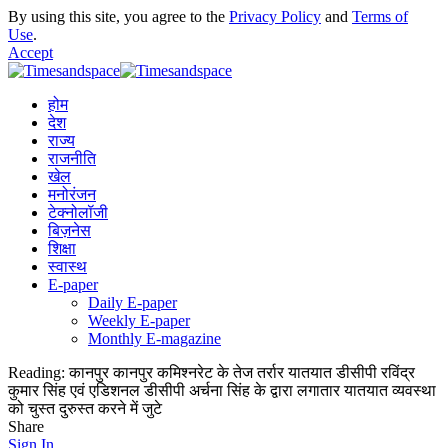
By using this site, you agree to the
Privacy Policy
and
Terms of
Use
.
Accept
होम
देश
राज्य
राजनीति
खेल
मनोरंजन
टेक्नोलॉजी
बिज़नेस
शिक्षा
स्वास्थ
E-paper
Daily E-paper
Weekly E-paper
Monthly E-magazine
Reading:
कानपुर कानपुर कमिश्नरेट के तेज तर्रार यातयात डीसीपी रविंद्र
कुमार सिंह एवं एडिशनल डीसीपी अर्चना सिंह के द्वारा लगातार यातयात व्यवस्था
को चुस्त दुरुस्त करने में जुटे
Share
Sign In