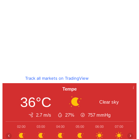
Track all markets on TradingView
Tempe
36°C
Clear sky
2.7 m/s
27%
757
mmHg
02:00
03:00
04:00
05:00
06:00
07:00
08
‹
›