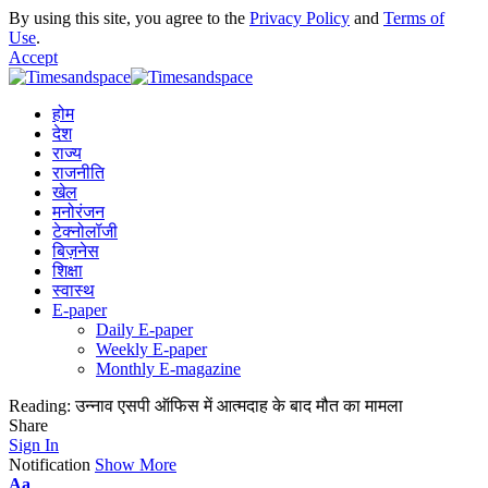
By using this site, you agree to the
Privacy Policy
and
Terms of
Use
.
Accept
होम
देश
राज्य
राजनीति
खेल
मनोरंजन
टेक्नोलॉजी
बिज़नेस
शिक्षा
स्वास्थ
E-paper
Daily E-paper
Weekly E-paper
Monthly E-magazine
Reading:
उन्नाव एसपी ऑफिस में आत्मदाह के बाद मौत का मामला
Share
Sign In
Notification
Show More
Aa