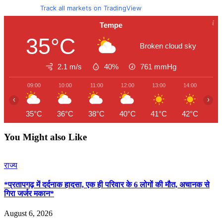
Track all markets on TradingView
Tempe
35°C
Broken cloud sky
2.1 m/s
40%
761
mmHg
09:00
10:00
11:00
12:00
13:00
14:00
15
‹
›
35°C
36°C
38°C
40°C
41°C
42°C
41
You Might also Like
राज्य
*प्रतापगढ़ में दर्दनाक हादसा, एक ही परिवार के 6 लोगों की मौत, अचानक से
गिरा जर्जर मकान*
August 6, 2026