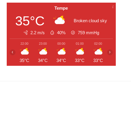
Tempe
35°C
Broken cloud sky
2.2 m/s
40%
759
mmHg
22:00
23:00
00:00
01:00
02:00
03:00
‹
›
35°C
34°C
34°C
33°C
33°C
32°C