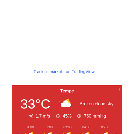
Track all markets on TradingView
Tempe
33°C
Broken cloud sky
1.7 m/s
45%
760
mmHg
01:00
02:00
03:00
04:00
05:00
06:00