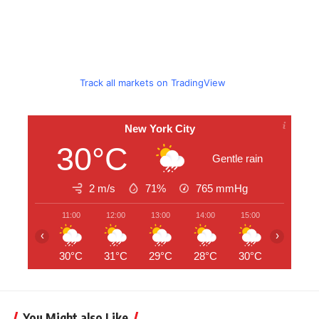
Track all markets on TradingView
New York City
30°C
Gentle rain
2 m/s
71%
765
mmHg
11:00
12:00
13:00
14:00
15:00
16:00
‹
›
30°C
31°C
29°C
28°C
30°C
29°C
You Might also Like