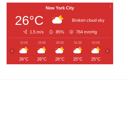
New York City
26°C
Broken cloud sky
1.5 m/s
85%
764
mmHg
22:00
23:00
00:00
01:00
02:00
03:00
‹
›
26°C
26°C
26°C
25°C
25°C
25°C