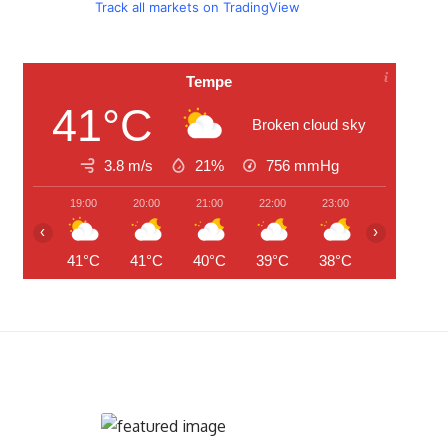
Track all markets on TradingView
Tempe
41°C
Broken cloud sky
3.8 m/s
21%
756
mmHg
19:00
20:00
21:00
22:00
23:00
00:00
‹
›
41°C
41°C
40°C
39°C
38°C
38°C