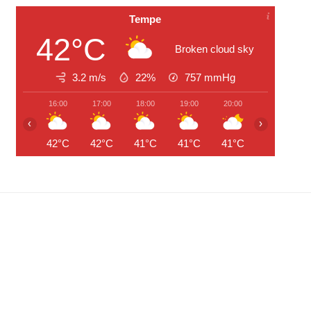
Tempe
42°C
Broken cloud sky
3.2 m/s
22%
757
mmHg
16:00
17:00
18:00
19:00
20:00
21:00
‹
›
42°C
42°C
41°C
41°C
41°C
40°C