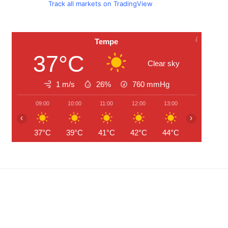
Track all markets on TradingView
Tempe
37°C
Clear sky
1 m/s
26%
760
mmHg
09:00
10:00
11:00
12:00
13:00
14:00
‹
›
37°C
39°C
41°C
42°C
44°C
44°C