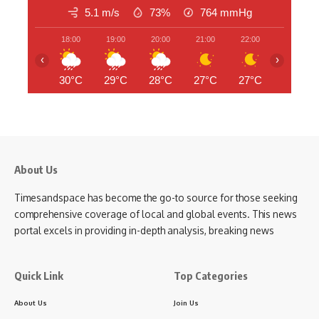
5.1 m/s
73%
764
mmHg
18:00
19:00
20:00
21:00
22:00
23:00
‹
›
30°C
29°C
28°C
27°C
27°C
26°C
About Us
Timesandspace has become the go-to source for those seeking
comprehensive coverage of local and global events. This news
portal excels in providing in-depth analysis, breaking news
Quick Link
Top Categories
About Us
Join Us