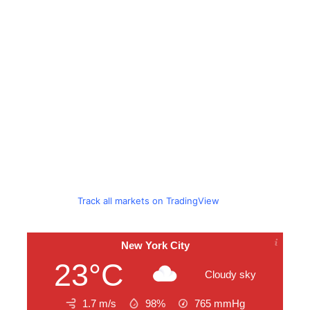
Track all markets on TradingView
New York City
23°C
Cloudy sky
1.7 m/s
98%
765
mmHg