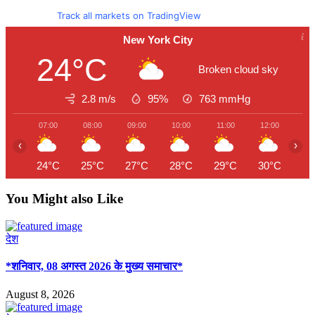
Track all markets on TradingView
New York City
24°C
Broken cloud sky
2.8 m/s
95%
763
mmHg
07:00
08:00
09:00
10:00
11:00
12:00
13
‹
›
24°C
25°C
27°C
28°C
29°C
30°C
31
You Might also Like
देश
*शनिवार, 08 अगस्त 2026 के मुख्य समाचार*
August 8, 2026