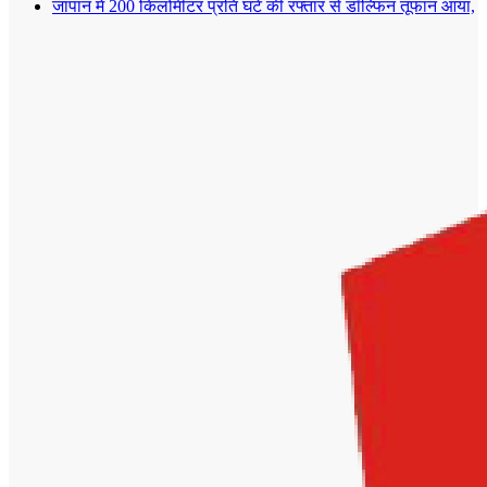
जापान में 200 किलोमीटर प्रति घंटे की रफ्तार से डॉल्फिन तूफान आया,