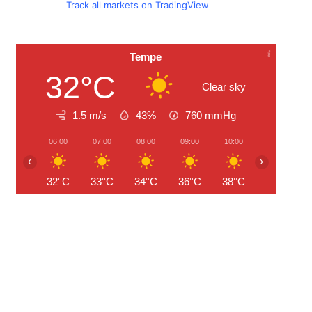
Track all markets on TradingView
Tempe
32°C
Clear sky
1.5 m/s
43%
760
mmHg
06:00
07:00
08:00
09:00
10:00
11:00
‹
›
32°C
33°C
34°C
36°C
38°C
40°C