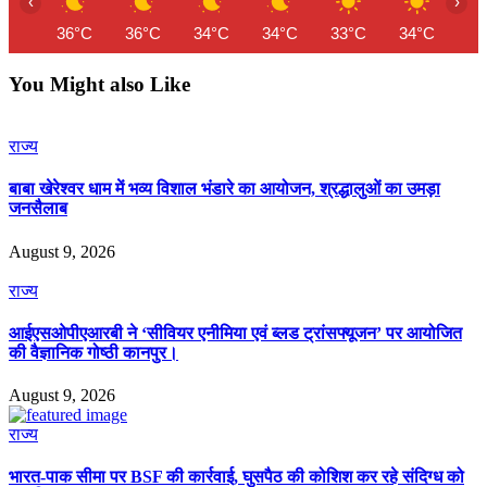
‹
›
36°C
36°C
34°C
34°C
33°C
34°C
35
You Might also Like
राज्य
बाबा खेरेश्वर धाम में भव्य विशाल भंडारे का आयोजन, श्रद्धालुओं का उमड़ा
जनसैलाब
August 9, 2026
राज्य
आईएसओपीएआरबी ने ‘सीवियर एनीमिया एवं ब्लड ट्रांसफ्यूजन’ पर आयोजित
की वैज्ञानिक गोष्ठी कानपुर।
August 9, 2026
राज्य
भारत-पाक सीमा पर BSF की कार्रवाई, घुसपैठ की कोशिश कर रहे संदिग्ध को