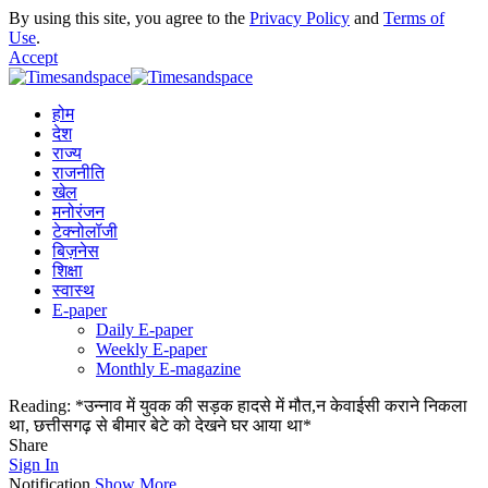
By using this site, you agree to the
Privacy Policy
and
Terms of
Use
.
Accept
होम
देश
राज्य
राजनीति
खेल
मनोरंजन
टेक्नोलॉजी
बिज़नेस
शिक्षा
स्वास्थ
E-paper
Daily E-paper
Weekly E-paper
Monthly E-magazine
Reading:
*उन्नाव में युवक की सड़क हादसे में मौत,न केवाईसी कराने निकला
था, छत्तीसगढ़ से बीमार बेटे को देखने घर आया था*
Share
Sign In
Notification
Show More