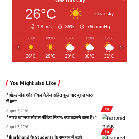
New York City
26°C
Clear sky
1.8 m/s
86%
766
mmHg
08:00
09:00
10:00
11:00
12:00
13:00
‹
›
26°C
28°C
29°C
30°C
31°C
29°C
You Might also Like
*ओल्ड मोंक और रॉयल चैलेंज सहित कुल चार ब्रांड भारत
में बैन*
देश
August 7, 2026
*भारत का नया सोशल मीडिया नियम: क्या बदलने वाला है?*
August 7, 2026
देश
*Jharkhand के Students के समर्थन में उतरे