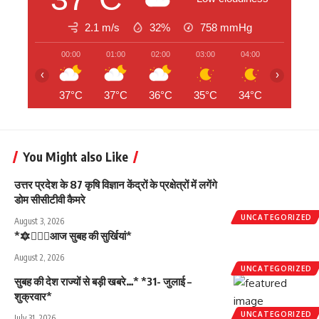
2.1 m/s
32%
758
mmHg
00:00
01:00
02:00
03:00
04:00
05:00
‹
›
37°C
37°C
36°C
35°C
34°C
33°C
You Might also Like
उत्तर प्रदेश के 87 कृषि विज्ञान केंद्रों के प्रक्षेत्रों में लगेंगे
डोम सीसीटीवी कैमरे
UNCATEGORIZED
August 3, 2026
*🔯💁🏻‍♂️आज सुबह की सुर्खियां*
August 2, 2026
UNCATEGORIZED
सुबह की देश राज्यों से बड़ी खबरे…* *31- जुलाई –
शुक्रवार*
UNCATEGORIZED
July 31, 2026