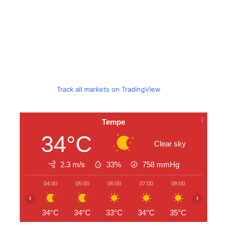
Track all markets on TradingView
Tempe
34°C
Clear sky
2.3 m/s
33%
758
mmHg
04:00
05:00
06:00
07:00
08:00
09:00
‹
›
34°C
34°C
33°C
34°C
35°C
37°C