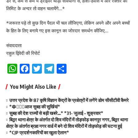
डर से, कम से कम ये ड्राइवर थोड़ा सावधानी से, होशो-हवास में और रफ़्तार की
लिमिट के अन्दर तो वाहन चलायेंगे…*
*जरूरत पड़े तो कुछ दिन पैदल भी चल लीजिएगा, लेकिन अपने और अपने बच्चों
के हित के लिए बनाये गए इस कानून का जोरदार समर्थन कीजिए…
संवाददाता
राहुल द्विवेदी की रिपोर्ट
WhatsApp
Facebook
Twitter
Telegram
Share
You Might Also Like
उत्तर प्रदेश के 87 कृषि विज्ञान केंद्रों के प्रक्षेत्रों में लगेंगे डोम सीसीटीवी कैमरे
*🔯💁🏻‍♂️आज सुबह की सुर्खियां*
सुबह की देश राज्यों से बड़ी खबरे…* *31- जुलाई – शुक्रवार*
बिठूर थाना क्षेत्र के अंतर्गत दो शिव मंदिरों में तोड़फोड़ कानपुर नगर, बिठूर थाना
क्षेत्र के अंतर्गत ब्रह्म नगर वार्ड में बने दो शिव मंदिरों में तोड़फोड़ की घटना हुई
*CJP प्रदर्शनकारियों का खुला ऐलान*