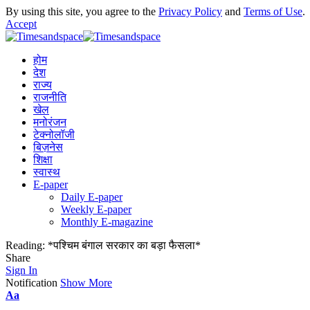
By using this site, you agree to the
Privacy Policy
and
Terms of Use
.
Accept
होम
देश
राज्य
राजनीति
खेल
मनोरंजन
टेक्नोलॉजी
बिज़नेस
शिक्षा
स्वास्थ
E-paper
Daily E-paper
Weekly E-paper
Monthly E-magazine
Reading:
*पश्चिम बंगाल सरकार का बड़ा फैसला*
Share
Sign In
Notification
Show More
Aa