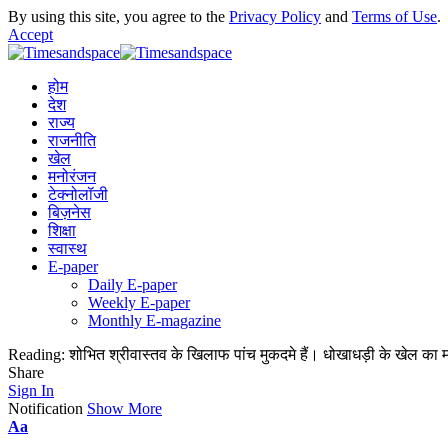
By using this site, you agree to the
Privacy Policy
and
Terms of Use
.
Accept
होम
देश
राज्य
राजनीति
खेल
मनोरंजन
टेक्नोलॉजी
बिज़नेस
शिक्षा
स्वास्थ
E-paper
Daily E-paper
Weekly E-paper
Monthly E-magazine
Reading:
शोभित श्रीवास्तव के खिलाफ पांच मुकदमे हैं। धोखाधड़ी के खेल का म
Share
Sign In
Notification
Show More
Aa