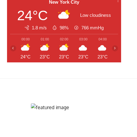
New York City
24°C
Low cloudiness
1.8 m/s
98%
766
mmHg
00:00
01:00
02:00
03:00
04:00
05:00
‹
›
24°C
23°C
23°C
23°C
23°C
23°C