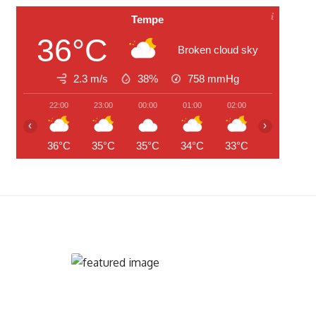
Tempe
36°C
Broken cloud sky
2.3 m/s
38%
758
mmHg
22:00
23:00
00:00
01:00
02:00
03:00
‹
›
36°C
35°C
35°C
34°C
33°C
33°C