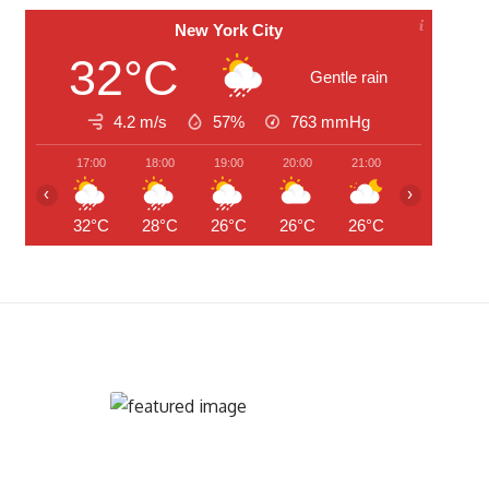
New York City
32°C
Gentle rain
4.2 m/s
57%
763
mmHg
17:00
18:00
19:00
20:00
21:00
22:00
‹
›
32°C
28°C
26°C
26°C
26°C
26°C