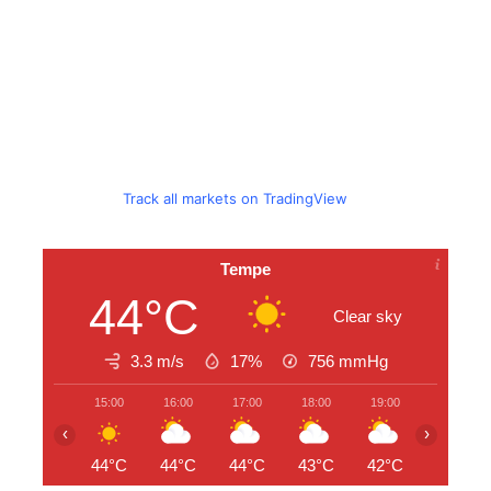
Track all markets on TradingView
Tempe
44°C
Clear sky
3.3 m/s
17%
756
mmHg
15:00
16:00
17:00
18:00
19:00
20:00
‹
›
44°C
44°C
44°C
43°C
42°C
42°C