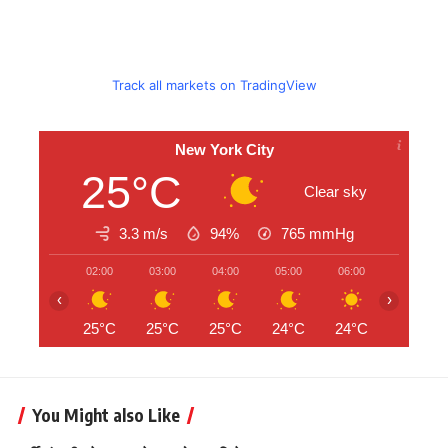
Track all markets on TradingView
New York City
25°C
Clear sky
3.3 m/s
94%
765
mmHg
02:00
03:00
04:00
05:00
06:00
07:00
‹
›
25°C
25°C
25°C
24°C
24°C
24°C
You Might also Like