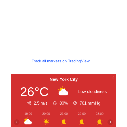
Track all markets on TradingView
New York City
26°C
Low cloudiness
2.5 m/s
80%
761
mmHg
19:00
20:00
21:00
22:00
23:00
00:00
‹
›