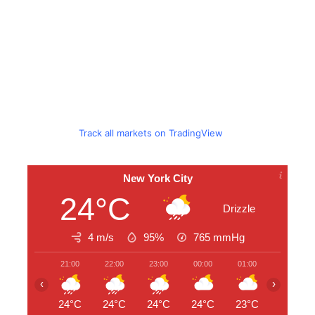
Track all markets on TradingView
New York City
24°C
Drizzle
4 m/s
95%
765
mmHg
21:00
22:00
23:00
00:00
01:00
02:00
‹
›
24°C
24°C
24°C
24°C
23°C
23°C