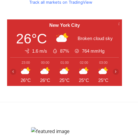
Track all markets on TradingView
New York City
26°C
Broken cloud sky
1.6 m/s
87%
764
mmHg
23:00
00:00
01:00
02:00
03:00
04:00
‹
›
26°C
26°C
25°C
25°C
25°C
25°C