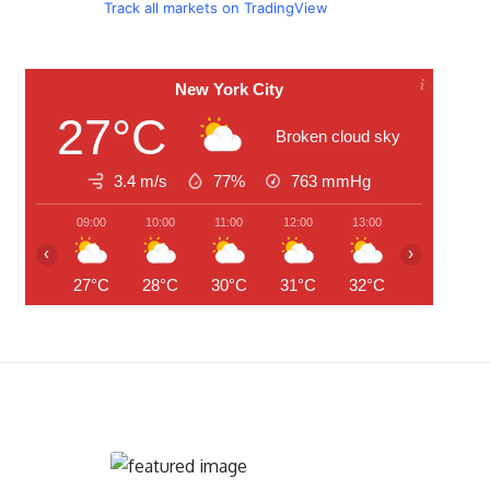
Track all markets on TradingView
New York City
27°C
Broken cloud sky
3.4 m/s
77%
763
mmHg
09:00
10:00
11:00
12:00
13:00
14:00
‹
›
27°C
28°C
30°C
31°C
32°C
32°C