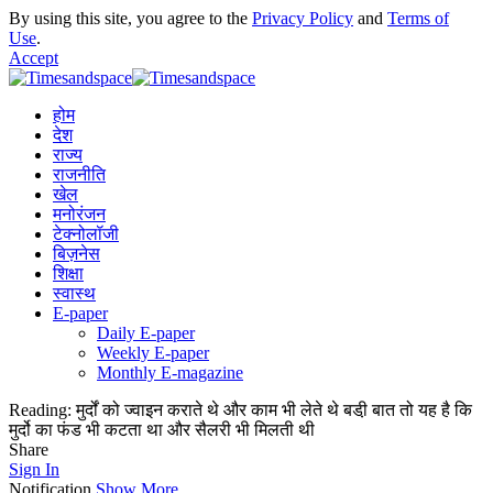
By using this site, you agree to the
Privacy Policy
and
Terms of
Use
.
Accept
होम
देश
राज्य
राजनीति
खेल
मनोरंजन
टेक्नोलॉजी
बिज़नेस
शिक्षा
स्वास्थ
E-paper
Daily E-paper
Weekly E-paper
Monthly E-magazine
Reading:
मुर्दों को ज्वाइन कराते थे और काम भी लेते थे बडी़ बात तो यह है कि
मुर्दो का फंड भी कटता था और सैलरी भी मिलती थी
Share
Sign In
Notification
Show More