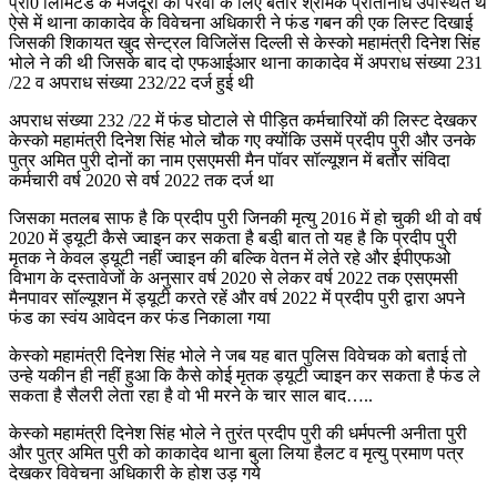
प्रा0 लिमिटेड के मजदूरों की पैरवी के लिए बतौर श्रमिक प्रतिनिधि उपस्थित थे
ऐसे में थाना काकादेव के विवेचना अधिकारी ने फंड गबन की एक लिस्ट दिखाई
जिसकी शिकायत खुद सेन्ट्रल विजिलेंस दिल्ली से केस्को महामंत्री दिनेश सिंह
भोले ने की थी जिसके बाद दो एफआईआर थाना काकादेव में अपराध संख्या 231
/22 व अपराध संख्या 232/22 दर्ज हुई थी
अपराध संख्या 232 /22 में फंड घोटाले से पीड़ित कर्मचारियों की लिस्ट देखकर
केस्को महामंत्री दिनेश सिंह भोले चौक गए क्योंकि उसमें प्रदीप पुरी और उनके
पुत्र अमित पुरी दोनों का नाम एसएमसी मैन पॉवर सॉल्यूशन में बतौर संविदा
कर्मचारी वर्ष 2020 से वर्ष 2022 तक दर्ज था
जिसका मतलब साफ है कि प्रदीप पुरी जिनकी मृत्यु 2016 में हो चुकी थी वो वर्ष
2020 में ड्यूटी कैसे ज्वाइन कर सकता है बडी़ बात तो यह है कि प्रदीप पुरी
मृतक ने केवल ड्यूटी नहीं ज्वाइन की बल्कि वेतन में लेते रहे और ईपीएफओ
विभाग के दस्तावेजों के अनुसार वर्ष 2020 से लेकर वर्ष 2022 तक एसएमसी
मैनपावर सॉल्यूशन में ड्यूटी करते रहें और वर्ष 2022 में प्रदीप पुरी द्वारा अपने
फंड का स्वंय आवेदन कर फंड निकाला गया
केस्को महामंत्री दिनेश सिंह भोले ने जब यह बात पुलिस विवेचक को बताई तो
उन्हे यकीन ही नहीं हुआ कि कैसे कोई मृतक ड्यूटी ज्वाइन कर सकता है फंड ले
सकता है सैलरी लेता रहा है वो भी मरने के चार साल बाद…..
केस्को महामंत्री दिनेश सिंह भोले ने तुरंत प्रदीप पुरी की धर्मपत्नी अनीता पुरी
और पुत्र अमित पुरी को काकादेव थाना बुला लिया हैलट व मृत्यु प्रमाण पत्र
देखकर विवेचना अधिकारी के होश उड़ गये