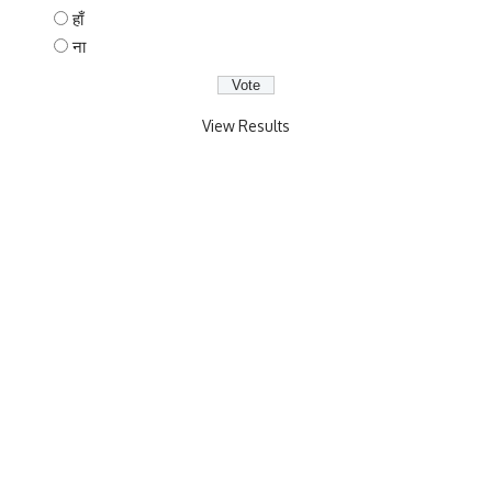
हाँ
ना
View Results