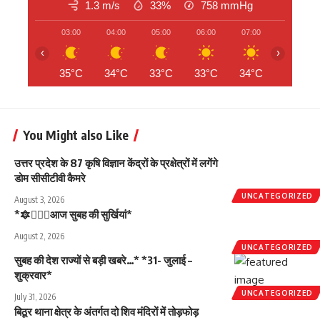
1.3 m/s
33%
758
mmHg
03:00
04:00
05:00
06:00
07:00
08:00
‹
›
35°C
34°C
33°C
33°C
34°C
35°C
You Might also Like
उत्तर प्रदेश के 87 कृषि विज्ञान केंद्रों के प्रक्षेत्रों में लगेंगे
डोम सीसीटीवी कैमरे
UNCATEGORIZED
August 3, 2026
*🔯💁🏻‍♂️आज सुबह की सुर्खियां*
August 2, 2026
UNCATEGORIZED
सुबह की देश राज्यों से बड़ी खबरे…* *31- जुलाई –
शुक्रवार*
UNCATEGORIZED
July 31, 2026
बिठूर थाना क्षेत्र के अंतर्गत दो शिव मंदिरों में तोड़फोड़