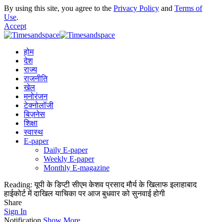
By using this site, you agree to the
Privacy Policy
and
Terms of
Use
.
Accept
होम
देश
राज्य
राजनीति
खेल
मनोरंजन
टेक्नोलॉजी
बिज़नेस
शिक्षा
स्वास्थ
E-paper
Daily E-paper
Weekly E-paper
Monthly E-magazine
Reading:
यूपी के डिप्टी सीएम केशव प्रसाद मौर्य के खिलाफ इलाहाबाद
हाईकोर्ट में दाखिल याचिका पर आज बुधवार को सुनवाई होगी
Share
Sign In
Notification
Show More