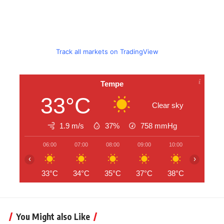
Track all markets on TradingView
Tempe
33°C
Clear sky
1.9 m/s
37%
758
mmHg
06:00
07:00
08:00
09:00
10:00
11:00
‹
›
33°C
34°C
35°C
37°C
38°C
39°C
You Might also Like