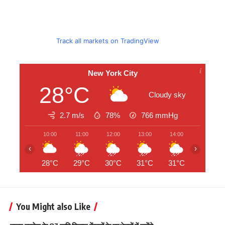
Track all markets on TradingView
New York City
28°C
Cloudy sky
2.7 m/s
78%
766
mmHg
10:00
11:00
12:00
13:00
14:00
15:00
‹
›
28°C
29°C
30°C
31°C
31°C
31°C
You Might also Like