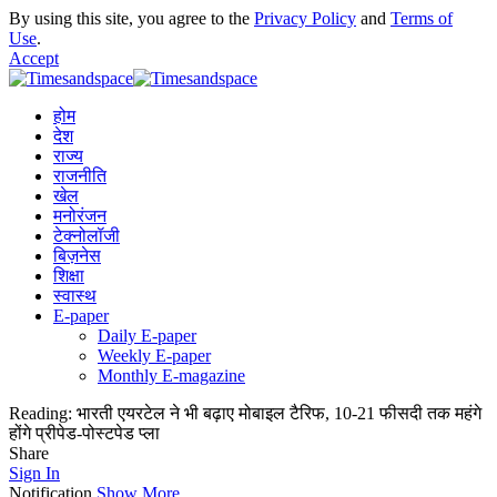
By using this site, you agree to the
Privacy Policy
and
Terms of
Use
.
Accept
होम
देश
राज्य
राजनीति
खेल
मनोरंजन
टेक्नोलॉजी
बिज़नेस
शिक्षा
स्वास्थ
E-paper
Daily E-paper
Weekly E-paper
Monthly E-magazine
Reading:
भारती एयरटेल ने भी बढ़ाए मोबाइल टैरिफ, 10-21 फीसदी तक महंगे
होंगे प्रीपेड-पोस्टपेड प्ला
Share
Sign In
Notification
Show More