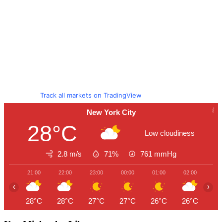
Track all markets on TradingView
New York City
28°C
Low cloudiness
2.8 m/s
71%
761
mmHg
21:00
22:00
23:00
00:00
01:00
02:00
03
‹
›
28°C
28°C
27°C
27°C
26°C
26°C
25