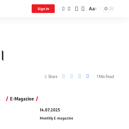
Aa
Sign In
र।
Share
1 Min Read
E-Magazine
14.07.2025
Monthly E-magazine