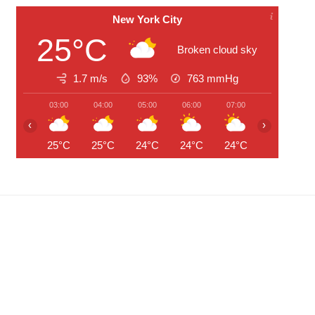
New York City
25°C
Broken cloud sky
1.7 m/s
93%
763
mmHg
03:00
04:00
05:00
06:00
07:00
08:00
‹
›
25°C
25°C
24°C
24°C
24°C
25°C