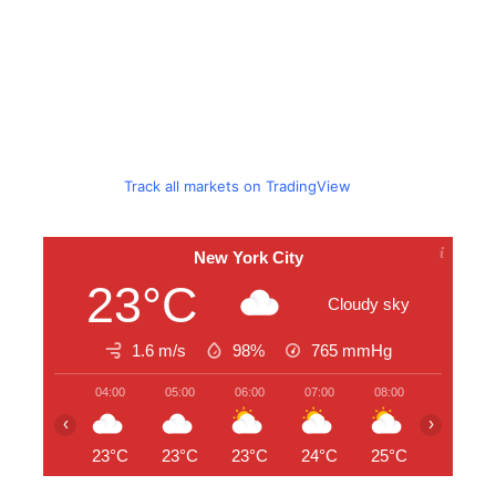
Track all markets on TradingView
New York City
23°C
Cloudy sky
1.6 m/s
98%
765
mmHg
04:00
05:00
06:00
07:00
08:00
09:00
‹
›
23°C
23°C
23°C
24°C
25°C
26°C