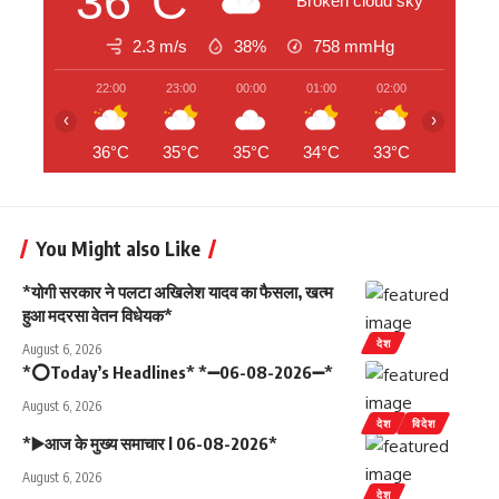
36°C
Broken cloud sky
2.3 m/s
38%
758
mmHg
22:00
23:00
00:00
01:00
02:00
03:00
‹
›
36°C
35°C
35°C
34°C
33°C
33°C
You Might also Like
*योगी सरकार ने पलटा अखिलेश यादव का फैसला, खत्म
हुआ मदरसा वेतन विधेयक*
देश
August 6, 2026
*⭕Today’s Headlines* *➖06-08-2026➖*
August 6, 2026
देश
विदेश
*▶️आज के मुख्य समाचार l 06-08-2026*
August 6, 2026
देश