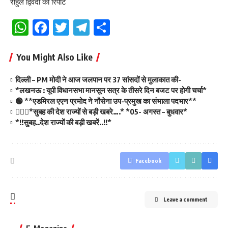
राहुल द्विवेदी की रिपोर्ट
WhatsApp
Facebook
Twitter
Telegram
Share
You Might Also Like
दिल्ली – PM मोदी ने आज जलपान पर 37 सांसदों से मुलाकात की-
*लखनऊ : यूपी विधानसभा मानसून सत्र के तीसरे दिन बजट पर होगी चर्चा*
🟢 **एडमिरल एएन प्रमोद ने नौसेना उप-प्रमुख का संभाला पदभार**
💁🏻‍♂️*सुबह की देश राज्यों से बड़ी खबरे….* *05- अगस्त – बुधवार*
*!!सुबह..देश राज्यों की बड़ी खबरें..!!*
Facebook
Leave a comment