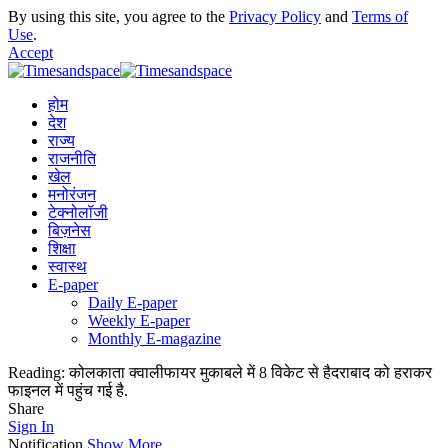
By using this site, you agree to the
Privacy Policy
and
Terms of
Use
.
Accept
होम
देश
राज्य
राजनीति
खेल
मनोरंजन
टेक्नोलॉजी
बिज़नेस
शिक्षा
स्वास्थ
E-paper
Daily E-paper
Weekly E-paper
Monthly E-magazine
Reading:
कोलकाता क्वालीफायर मुकाबले में 8 विकेट से हैदराबाद को हराकर
फाइनल में पहुंच गई है.
Share
Sign In
Notification
Show More