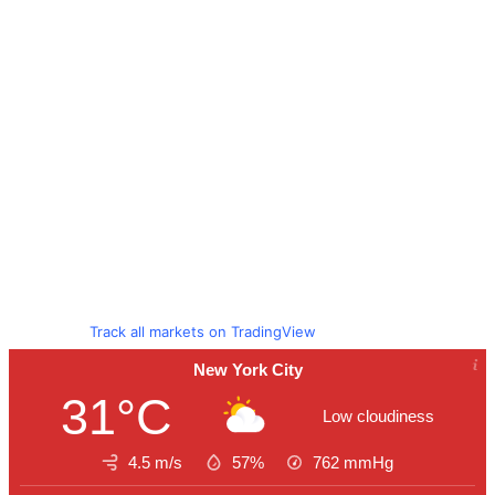
Track all markets on TradingView
New York City
31°C
Low cloudiness
4.5 m/s
57%
762
mmHg