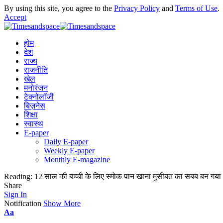
By using this site, you agree to the
Privacy Policy
and
Terms of Use
.
Accept
होम
देश
राज्य
राजनीति
खेल
मनोरंजन
टेक्नोलॉजी
बिज़नेस
शिक्षा
स्वास्थ
E-paper
Daily E-paper
Weekly E-paper
Monthly E-magazine
Reading:
12 साल की बच्ची के लिए स्मोक पान खाना मुसीबत का सबब बन गया
Share
Sign In
Notification
Show More
Aa