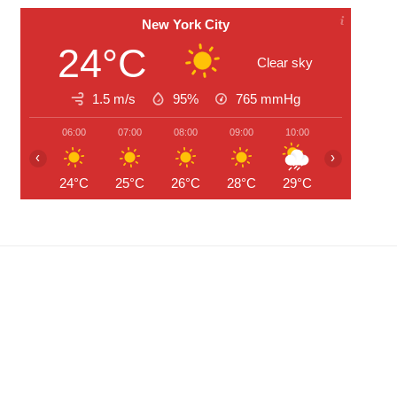
New York City
24°C
Clear sky
1.5 m/s
95%
765
mmHg
06:00
07:00
08:00
09:00
10:00
11:00
‹
›
24°C
25°C
26°C
28°C
29°C
30°C