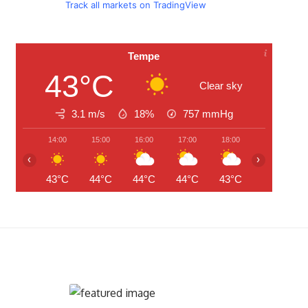
Track all markets on TradingView
Tempe
43°C
Clear sky
3.1 m/s
18%
757
mmHg
14:00
15:00
16:00
17:00
18:00
19:00
‹
›
43°C
44°C
44°C
44°C
43°C
42°C