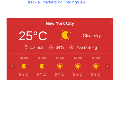
Track all markets on TradingView
New York City
25°C
Clear sky
1.7 m/s
94%
765
mmHg
04:00
05:00
06:00
07:00
08:00
09:00
‹
›
25°C
24°C
24°C
25°C
26°C
28°C