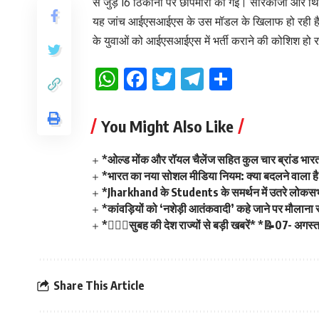
से जुड़े 16 ठिकानों पर छापेमारी की गई। सीरकाजी और थि
यह जांच आईएसआईएस के उस मॉडल के खिलाफ हो रही है, 
के युवाओं को आईएसआईएस में भर्ती कराने की कोशिश हो र
WhatsApp
Facebook
Twitter
Telegram
Share
You Might Also Like
*ओल्ड मोंक और रॉयल चैलेंज सहित कुल चार ब्रांड भारत 
*भारत का नया सोशल मीडिया नियम: क्या बदलने वाला ह
*Jharkhand के Students के समर्थन में उतरे लोकसभा
*कांवड़ियों को ‘नशेड़ी आतंकवादी’ कहे जाने पर मौलान
*💁🏻‍♂️सुबह की देश राज्यों से बड़ी खबरें* *📝07- अगस्
Share This Article