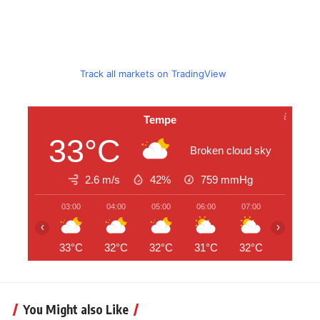
Track all markets on TradingView
Tempe
33°C
Broken cloud sky
2.6 m/s
42%
759
mmHg
03:00
04:00
05:00
06:00
07:00
08:00
‹
›
33°C
32°C
32°C
31°C
32°C
33°C
You Might also Like