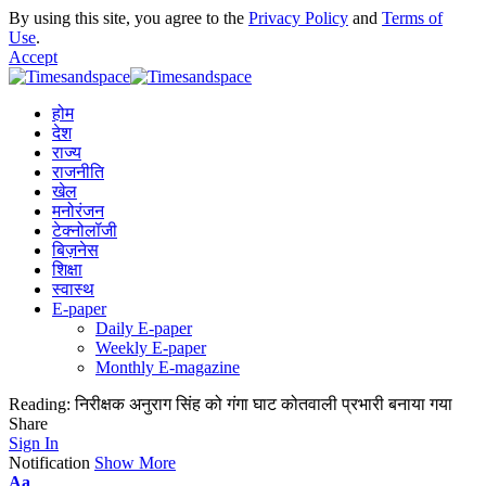
By using this site, you agree to the
Privacy Policy
and
Terms of
Use
.
Accept
होम
देश
राज्य
राजनीति
खेल
मनोरंजन
टेक्नोलॉजी
बिज़नेस
शिक्षा
स्वास्थ
E-paper
Daily E-paper
Weekly E-paper
Monthly E-magazine
Reading:
निरीक्षक अनुराग सिंह को गंगा घाट कोतवाली प्रभारी बनाया गया
Share
Sign In
Notification
Show More
Aa