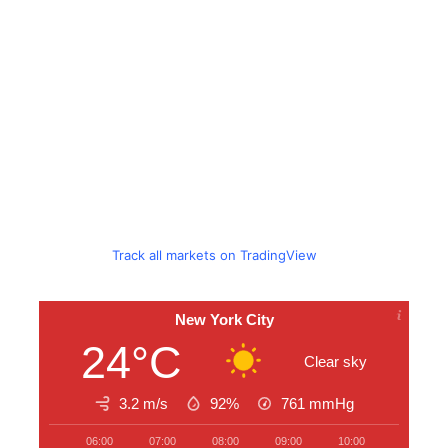
Track all markets on TradingView
New York City
24°C
Clear sky
3.2 m/s
92%
761
mmHg
06:00
07:00
08:00
09:00
10:00
11:00