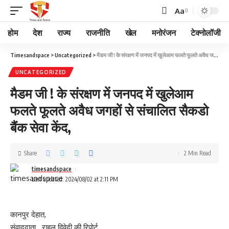
Aa
होम
देश
राज्य
राजनीति
खेल
मनोरंजन
टेक्नोलॉजी
Timesandspace
>
Uncategorized
>
मैडम जी ! के संरक्षण में जनपद में खुलेआम फलते फूलते अवैध जगहों से संचालित सैकडो बैंक सेवा केंद,
UNCATEGORIZED
मैडम जी ! के संरक्षण में जनपद में खुलेआम
फलते फूलते अवैध जगहों से संचालित सैकडो
बैंक सेवा केंद,
Share
2 Min Read
timesandspace
Last updated: 2024/08/02 at 2:11 PM
कानपुर देहात,
संवाददाता_ राहुल द्विवेदी की रिपोर्ट