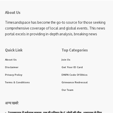
About Us
Timesandspace has become the go-to source for those seeking
comprehensive coverage of local and global events. This news
portal excels in providing in-depth analysis, breaking news
Quick Link
Top Categories
About Us
Join Us
Disclaimer
Get Your ID Card
Privacy Policy
DNPA Code Of Ethics
Terms & Conditions
Grievance Redressal
Our Team
अन्य खबरे
*प्रतापगढ़ में दर्दनाक हादसा, एक ही परिवार के 6 लोगों की मौत, अचानक से गिरा