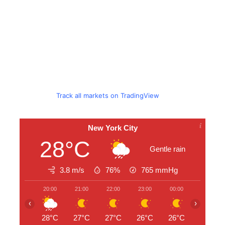
Track all markets on TradingView
New York City
28°C
Gentle rain
3.8 m/s
76%
765
mmHg
20:00
21:00
22:00
23:00
00:00
01:00
‹
›
28°C
27°C
27°C
26°C
26°C
26°C