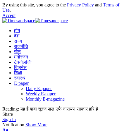
By using this site, you agree to the
Privacy Policy
and
Terms of
Use
.
Accept
होम
देश
राज्य
राजनीति
खेल
मनोरंजन
टेक्नोलॉजी
बिज़नेस
शिक्षा
स्वास्थ
E-paper
Daily E-paper
Weekly E-paper
Monthly E-magazine
Reading:
यह है बाबा सूरज पाल उर्फ नारायण साकार हरि है
Share
Sign In
Notification
Show More
Aa