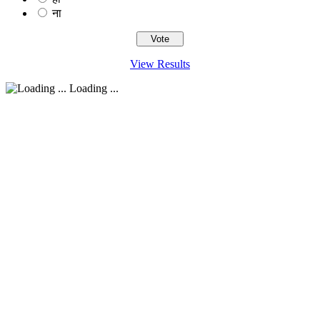
ना
View Results
Loading ...